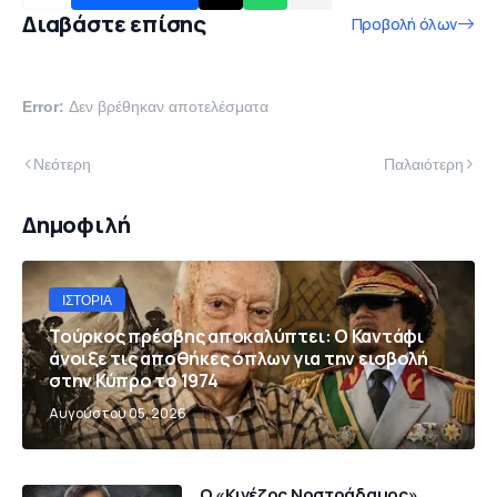
Διαβάστε επίσης
Προβολή όλων
Error:
Δεν βρέθηκαν αποτελέσματα
Νεότερη
Παλαιότερη
Δημοφιλή
ΙΣΤΟΡΊΑ
Τούρκος πρέσβης αποκαλύπτει: Ο Καντάφι
άνοιξε τις αποθήκες όπλων για την εισβολή
στην Κύπρο το 1974
Αυγούστου 05, 2026
Ο «Κινέζος Νοστράδαμος»