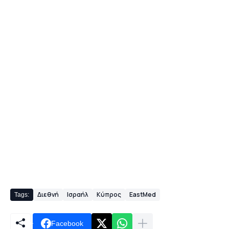
Διεθνή
Ισραήλ
Κύπρος
EastMed
Tags:
Facebook