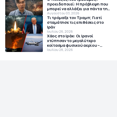
προειδοποιεί: Η πρόβλεψη που
μπορεί να αλλάξει για πάντα την
παγκόσμια τάξη
Αυγούστου 03, 2026
Τι τρόμαξε τον Τραμπ; Γιατί
σταμάτησε τις επιθέσεις στο
Ιράν
Ιουλίου 26, 2026
Χάος στο Ιράκ: Οι Ιρανοί
χτύπησαν το μεγαλύτερο
κοίτασμα φυσικού αερίου –
Θρίλερ με αμερικανικό MQ-9
Ιουλίου 28, 2026
Reaper