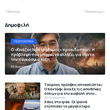
Νεότερη
Παλαιότερη
Δημοφιλή
ΓΕΩΠΟΛΙΤΙΚΉ
Ο «Κινέζος Νοστράδαμος» προειδοποιεί: Η
πρόβλεψη που μπορεί να αλλάξει για πάντα
την παγκόσμια τάξη
03 Αυγούστου
Τούρκος πρέσβης αποκαλύπτει:
Ο Καντάφι άνοιξε τις αποθήκες
όπλων για την εισβολή στην
Κύπρο το 1974
05 Αυγούστου
Χάος στο Ιράκ: Οι Ιρανοί
χτύπησαν το μεγαλύτερο