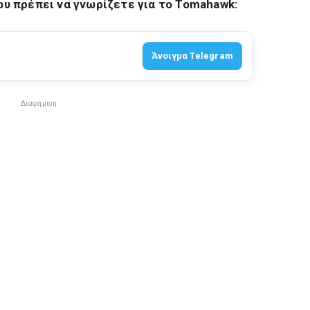
υ πρέπει να γνωρίζετε για το Tomahawk:
Άνοιγμα Telegram
Διαφήμιση