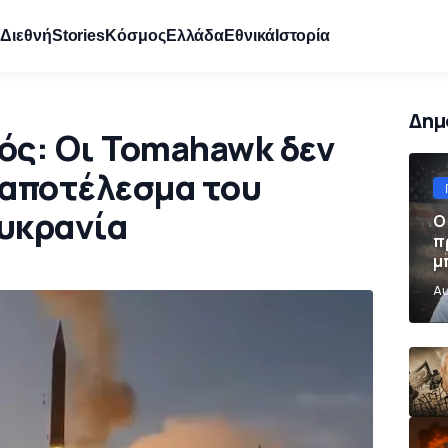
e
Διεθνή
Stories
Κόσμος
Ελλάδα
Εθνικά
Ιστορία
Δημ
ός: Οι Tomahawk δεν
 αποτέλεσμα του
υκρανία
Ο
π
μ
π
Αυ