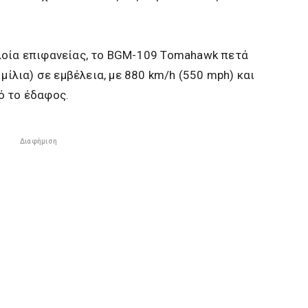
λοία επιφανείας, το BGM-109 Tomahawk πετά
 μίλια) σε εμβέλεια, με 880 km/h (550 mph) και
ό το έδαφος.
Διαφήμιση