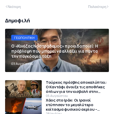
Νεότερη
Παλαιότερη
Δημοφιλή
ΓΕΩΠΟΛΙΤΙΚΉ
Ο «Κινέζος Νοστράδαμος» προειδοποιεί: Η
πρόβλεψη που μπορεί να αλλάξει για πάντα
την παγκόσμια τάξη
03 Αυγούστου
Τούρκος πρέσβης αποκαλύπτει:
Ο Καντάφι άνοιξε τις αποθήκες
όπλων για την εισβολή στην
Κύπρο το 1974
05 Αυγούστου
Χάος στο Ιράκ: Οι Ιρανοί
χτύπησαν το μεγαλύτερο
κοίτασμα φυσικού αερίου –
Θρίλερ με αμερικανικό MQ-9
28 Ιουλίου