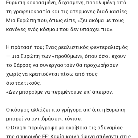
Ευρώπη κουρασμένη, διχασμένη, παραλυμένη από
τη γραφειοκρατία και τις ατέρμονες διαδικασίες.
Μια Ευρώπη που, όπως είπε, «ζει ακόμα με τους
κανόνες ενός κόσμου που δεν υπάρχει πια».
Η πρότασή του; Ένας ρεαλιστικός φεντεραλισμός
— μια Ευρώπη των «προθύμων», όπου όσοι έχουν
το θάρρος να συνεργαστούν θα προχωρήσουν
χωρίς να κρατιούνται πίσω από τους
διστακτικούς.
«Δεν μπορούμε να περιμένουμε επ’ άπειρον.
Ο κόσμος αλλάζει πιο γρήγορα απ’ ό,τι η Ευρώπη
μπορεί να αντιδράσει», τόνισε.
Ο Draghi περιέγραψε με ακρίβεια τις αδυναμίες
της σημερινής ΕΕ: Καμία κοινή άμυνα απέναντι στις