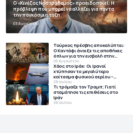
Ο «Κινέζος Νοστράδαμος» προειδοποιεί: Η
πρόβλεψη που μπορεί να αλλάξει για πάντα
την παγκόσμια τάξη
03 Αυγούστου
Τούρκος πρέσβης αποκαλύπτει:
Ο Καντάφι άνοιξε τις αποθήκες
όπλων για την εισβολή στην
Κύπρο το 1974
05 Αυγούστου
Χάος στο Ιράκ: Οι Ιρανοί
χτύπησαν το μεγαλύτερο
κοίτασμα φυσικού αερίου –
Θρίλερ με αμερικανικό MQ-9
28 Ιουλίου
Τι τρόμαξε τον Τραμπ; Γιατί
Reaper
σταμάτησε τις επιθέσεις στο
Ιράν
26 Ιουλίου